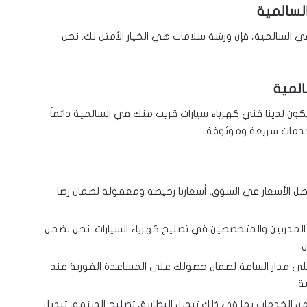
لسالمية
ي السالمية، فإن ورشة سلامات هي الخيار الأمثل لك. نحن
لمية
ن لدينا فني كهرباء سيارات قريب منك في السالمية دائماً
 خدمات سريعة وموثوقة.
ل الأسعار في السوق. أسعارنا رخيصة ومعقولة لضمان رضا
المدربين والمتخصصين في تصليح كهرباء السيارات. نحن نضمن
.
ى مدار الساعة لضمان حصولك على المساعدة الفورية عند
ة.
خدمات بما في ذلك تبديل البطارية، تصليح الدينمو، تبديل