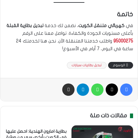
خاتمة
في
كهربائي متنقل الكويت
، نضمن لك خدمة
تبديل بطارية القبلة
بأعلى مستويات الجودة والكفاءة. تواصل معنا على الرقم
95000275
واطلب خدمتنا المتنقلة الآن. نحن هنا لخدمتك 24
ساعة في اليوم، 7 أيام في الأسبوع!
الوسوم
تبديل بطاريات سيارات
فيسبوك
‫X
واتساب
تيلقرام
مشاركة بالبريد
مقالات ذات صلة
بطارية امارون الهندية: احصل عليها
في الكويت بأرخص سعر من ورشة