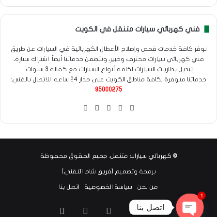
فني كهربائي سيارات متنقل في الكويت
نوفر كافة خدمات فحص وإصلاح الأعطال الكهربائية في السيارات عن طريق
فني كهربائي سيارات محترف وخبير، وتتضمن خدماتنا أيضاً: اشتراك سيارة،
تبديل بطاريات السيارات لكافة أنواع السيارات مع كفالة 3 سنوات.
خدماتنا متوفرة لكافة مناطق الكويت على مدار 24 ساعة. للاتصال بالفني:
95000275
‫X
فيسبوك
انستقرام
واتساب
Google
maps
©
كهربائي سيارات متنقل
. جميع الحقوق محفوظة
برمجة وتصميم [
فريق شام التقني
]
من نحن
سياسة الخصوصية
اتصل بنا
1
اتصل بنا
‫X
فيسبوك
انستقرام
واتساب
Google