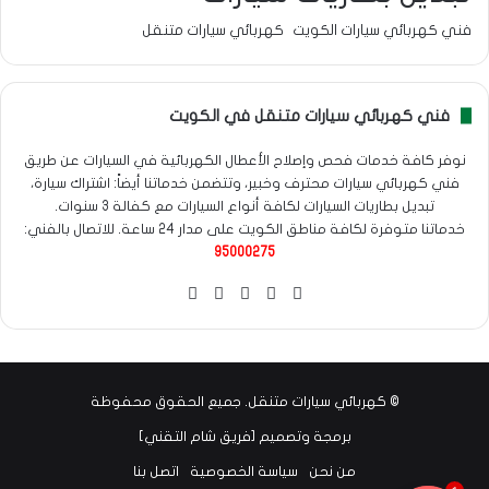
فني كهربائي سيارات الكويت
كهربائي سيارات متنقل
فني كهربائي سيارات متنقل في الكويت
نوفر كافة خدمات فحص وإصلاح الأعطال الكهربائية في السيارات عن طريق
فني كهربائي سيارات محترف وخبير، وتتضمن خدماتنا أيضاً: اشتراك سيارة،
تبديل بطاريات السيارات لكافة أنواع السيارات مع كفالة 3 سنوات.
خدماتنا متوفرة لكافة مناطق الكويت على مدار 24 ساعة. للاتصال بالفني:
95000275
‫X
فيسبوك
انستقرام
واتساب
Google
maps
©
كهربائي سيارات متنقل
. جميع الحقوق محفوظة
برمجة وتصميم [
فريق شام التقني
]
من نحن
سياسة الخصوصية
اتصل بنا